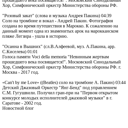
прошедшего века посвящается!". Московский Синодальный
Хор, Симфонический оркестр Министерства обороны РФ.
"Розовый закат" (слова и музыка Андрея Пакина)
04:39
Соло на тромбоне и вокал - Андрей Пакин. Фотография
создана во время путешествия в Марокко. К сожалению на
данный момент одна из знаменитых арок на марокканском
пляже Легзира - ушла в историю.
"Осанна в Вышних" (сл.В.Алфеевой, муз. А.Пакина, арр.
С.Киселева)
01:01
Голоса памяти Voci della memoria "Невинным жертвам
прошедшего века посвящается!". Московский Синодальный
Хор, Симфонический оркестр Министерства обороны РФ. г.
Москва - 2017 год.
«Can't by me Love» ((Beatles) соло на тромбоне А. Пакин)
03:44
Детский Джазовый Оркестр "Янг-Бенд" под управлением
С.М. Гугушвили. Получил гран-при на "Первом открытом
конкурсе молодых исполнителей джазовой музыки" в г.
Саратове - 2002 год.
Новостной блог