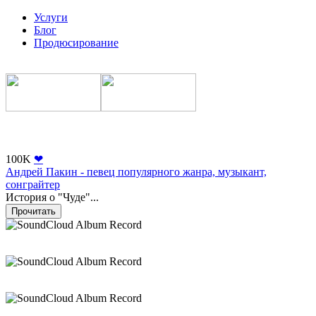
Услуги
Блог
Продюсирование
100K
❤
Андрей Пакин - певец популярного жанра, музыкант,
сонграйтер
История о "Чуде"...
Прочитать