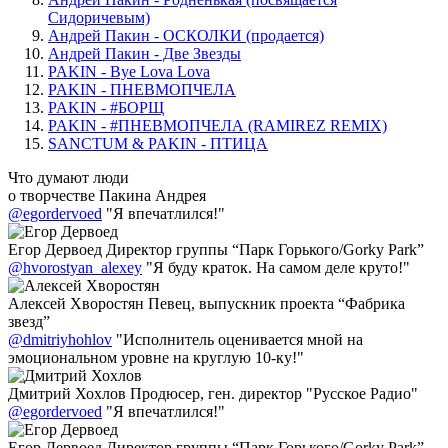
Сидоричевым)
Андрей Пакин - ОСКОЛКИ (продается)
Андрей Пакин - Две Звезды
PAKIN - Bye Lova Lova
PAKIN - ПНЕВМОПЧЕЛА
PAKIN - #БОРЩ
PAKIN - #ПНЕВМОПЧЕЛА (RAMIREZ REMIX)
SANCTUM & PAKIN - ПТИЦА
Что думают люди
о творчестве Пакина Андрея
@egordervoed
"Я впечатлился!"
Егор Дервоед
Директор группы “Парк Горького/Gorky Park”
@hvorostyan_alexey
"Я буду краток. На самом деле круто!"
Алексей Хворостян
Певец, выпускник проекта “Фабрика
звезд”
@dmitriyhohlov
"Исполнитель оценивается мной на
эмоциональном уровне на круглую 10-ку!"
Дмитрий Хохлов
Продюсер, ген. директор "Русское Радио"
@egordervoed
"Я впечатлился!"
Егор Дервоед
Директор группы “Парк Горького/Gorky Park”