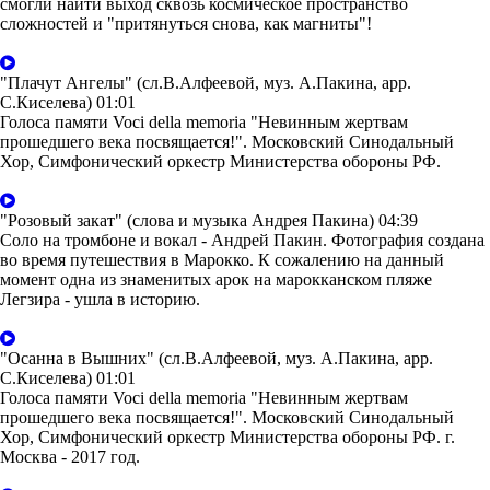
смогли найти выход сквозь космическое пространство
сложностей и "притянуться снова, как магниты"!
"Плачут Ангелы" (сл.В.Алфеевой, муз. А.Пакина, арр.
С.Киселева)
01:01
Голоса памяти Voci della memoria "Невинным жертвам
прошедшего века посвящается!". Московский Синодальный
Хор, Симфонический оркестр Министерства обороны РФ.
"Розовый закат" (слова и музыка Андрея Пакина)
04:39
Соло на тромбоне и вокал - Андрей Пакин. Фотография создана
во время путешествия в Марокко. К сожалению на данный
момент одна из знаменитых арок на марокканском пляже
Легзира - ушла в историю.
"Осанна в Вышних" (сл.В.Алфеевой, муз. А.Пакина, арр.
С.Киселева)
01:01
Голоса памяти Voci della memoria "Невинным жертвам
прошедшего века посвящается!". Московский Синодальный
Хор, Симфонический оркестр Министерства обороны РФ. г.
Москва - 2017 год.