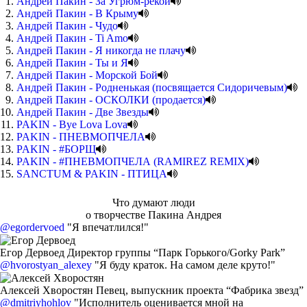
Андрей Пакин - За Угрюм-рекой
Андрей Пакин - В Крыму
Андрей Пакин - Чудо
Андрей Пакин - Ti Amo
Андрей Пакин - Я никогда не плачу
Андрей Пакин - Ты и Я
Андрей Пакин - Морской Бой
Андрей Пакин - Родненькая (посвящается Сидоричевым)
Андрей Пакин - ОСКОЛКИ (продается)
Андрей Пакин - Две Звезды
PAKIN - Bye Lova Lova
PAKIN - ПНЕВМОПЧЕЛА
PAKIN - #БОРЩ
PAKIN - #ПНЕВМОПЧЕЛА (RAMIREZ REMIX)
SANCTUM & PAKIN - ПТИЦА
Что думают люди
о творчестве Пакина Андрея
@egordervoed
"Я впечатлился!"
Егор Дервоед
Директор группы “Парк Горького/Gorky Park”
@hvorostyan_alexey
"Я буду краток. На самом деле круто!"
Алексей Хворостян
Певец, выпускник проекта “Фабрика звезд”
@dmitriyhohlov
"Исполнитель оценивается мной на